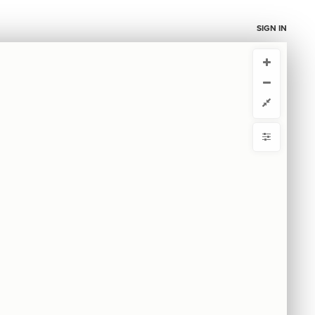
SIGN IN
CURRENT VIEW
CURRENT VIEW
SHBET
SHBET
ou're comfortable with code, we strongly recommend using the
 get started.
advanced editor. Check out our
ADVANCED VIEWS
y
Automatically apply changes
by
 by
{
@settings
1
  template: systems;
2
mize defaults
}
3
4
RE
5
ct by
ase
S