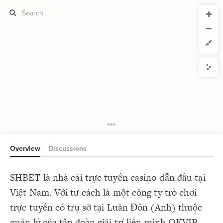
CURRENT VIEW
CURRENT VIEW
SHBET
SHBET
If you're comfortable with code, we strongly recommend using the
YLE
uide to get started.
advanced editor. Check out our
ADVANCED VIEWS
Size by
Automatically apply changes
Color by
Shape by
{
@settings
1
  template: systems;
2
Customize defaults
}
3
4
RUCTURE
5
Connect by
Overview
Discussions
Filter
Showcase
SHBET là nhà cái trực tuyến casino dẫn đầu tại
More
NTROLS
Việt Nam. Với tư cách là một công ty trò chơi
Add custom control
trực tuyến có trụ sở tại Luân Đôn (Anh) thuộc
LES
quản lý của tập đoàn giải trí liên minh OKVIP.
Decorate Elements