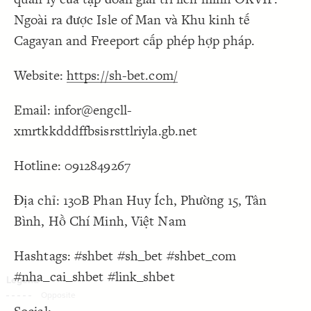
Decorate Connections
Ngoài ra được Isle of Man và Khu kinh tế
Cagayan and Freeport cấp phép hợp pháp.
Website:
https://sh-bet.com/
Email: infor@engcll-
xmrtkkdddffbsisrsttlriyla.gb.net
Hotline: 0912849267
Địa chỉ: 130B Phan Huy Ích, Phường 15, Tân
Bình, Hồ Chí Minh, Việt Nam
Hashtags: #shbet #sh_bet #shbet_com
#nha_cai_shbet #link_shbet
SWITCH TO
EDITOR
ADVANCED
ADVANCED
SWITCH TO
EDITOR
You've made changes to this view
You've made changes to this view
REVERT
REVERT