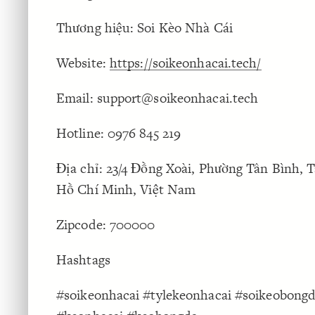
Thương hiệu: Soi Kèo Nhà Cái
Website:
https://soikeonhacai.tech/
Email: support@soikeonhacai.tech
Hotline: 0976 845 219
Địa chỉ: 23/4 Đồng Xoài, Phường Tân Bình, 
Hồ Chí Minh, Việt Nam
Zipcode: 700000
Hashtags
#soikeonhacai #tylekeonhacai #soikeobong