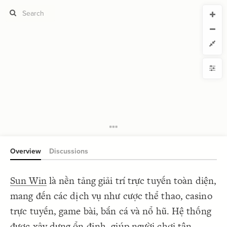
CURRENT VIEW
CURRENT VIEW
sunwin2026ukcom
sunwin2026ukcom
If you're comfortable with code, we strongly recommend using the
YLE
uide to get started.
advanced editor. Check out our
ADVANCED VIEWS
Size by
Automatically apply changes
Color by
Shape by
{
@settings
1
  template: systems;
2
Customize defaults
}
3
4
RUCTURE
5
Connect by
Overview
Discussions
Filter
Showcase
Sun Win
là nền tảng giải trí trực tuyến toàn diện,
More
NTROLS
mang đến các dịch vụ như cược thể thao, casino
Add custom control
trực tuyến, game bài, bắn cá và nổ hũ. Hệ thống
LES
được xây dựng ổn định, giúp người chơi tận
Decorate Elements