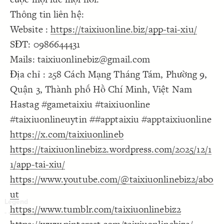
Decorate Connections
Thông tin liên hệ:
Website :
https://taixiuonline.biz/app-tai-xiu/
SĐT: 0986644431
Mails: taixiuonlinebiz@gmail.com
Địa chỉ : 258 Cách Mạng Tháng Tám, Phường 9,
Quận 3, Thành phố Hồ Chí Minh, Việt Nam
Hastag #gametaixiu #taixiuonline
#taixiuonlineuytin ##apptaixiu #apptaixiuonline
https://x.com/taixiuonlineb
https://taixiuonlinebiz2.wordpress.com/2025/12/1
1/app-tai-xiu/
https://www.youtube.com/@taixiuonlinebiz2/abo
ut
https://www.tumblr.com/taixiuonlinebiz2
SWITCH TO
EDITOR
ADVANCED
ADVANCED
SWITCH TO
EDITOR
You've made changes to this view
You've made changes to this view
REVERT
REVERT