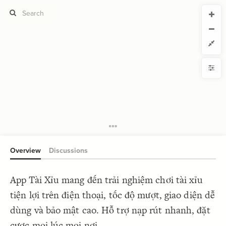
CURRENT VIEW
CURRENT VIEW
App Tài Xỉu
App Tài Xỉu
If you're comfortable with code, we strongly recommend using the
YLE
uide to get started.
advanced editor. Check out our
ADVANCED VIEWS
Size by
Automatically apply changes
Color by
Shape by
{
@settings
1
  template: systems;
2
Customize defaults
}
3
4
RUCTURE
5
Connect by
Overview
Discussions
Filter
Showcase
App Tài Xỉu mang đến trải nghiệm chơi tài xỉu
More
NTROLS
tiện lợi trên điện thoại, tốc độ mượt, giao diện dễ
Add custom control
dùng và bảo mật cao. Hỗ trợ nạp rút nhanh, đặt
LES
cược mọi lúc mọi nơi.
Decorate Elements