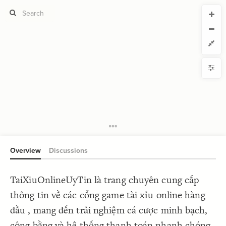
CURRENT VIEW
CURRENT VIEW
TaiXiuOnlineUyTin
TaiXiuOnlineUyTin
If you're comfortable with code, we strongly recommend using the
YLE
uide to get started.
advanced editor. Check out our
ADVANCED VIEWS
Size by
Automatically apply changes
Color by
Shape by
{
@settings
1
  template: systems;
2
Customize defaults
}
3
4
RUCTURE
5
Connect by
Overview
Discussions
Filter
Showcase
TaiXiuOnlineUyTin là trang chuyên cung cấp
More
NTROLS
thông tin về các cổng game tài xỉu online hàng
Add custom control
đầu , mang đến trải nghiệm cá cược minh bạch,
LES
công bằng và hệ thống thanh toán nhanh chóng
Decorate Elements