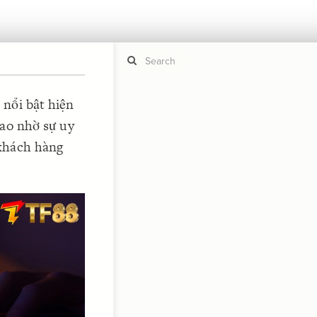
 nổi bật hiện
cao nhờ sự uy
If y
STYLE
guide to
 khách hàng
Size b
Color 
Shape
Custo
STRUCTU
Conne
Filter
Showc
More
CONTROL