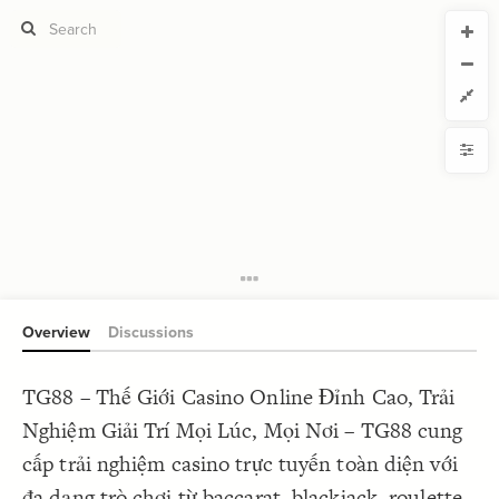
CURRENT VIEW
CURRENT VIEW
tg88aorg1
tg88aorg1
If you're comfortable with code, we strongly recommend using the
YLE
uide to get started.
advanced editor. Check out our
ADVANCED VIEWS
Size by
Automatically apply changes
Color by
Shape by
{
@settings
1
  template: systems;
2
Customize defaults
}
3
4
RUCTURE
5
Connect by
Overview
Discussions
Filter
Showcase
TG88 – Thế Giới Casino Online Đỉnh Cao, Trải
More
NTROLS
Nghiệm Giải Trí Mọi Lúc, Mọi Nơi – TG88 cung
Add custom control
cấp trải nghiệm casino trực tuyến toàn diện với
LES
đa dạng trò chơi từ baccarat, blackjack, roulette,
Decorate Elements