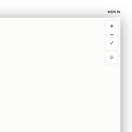
SIGN IN
CURRENT VIEW
CURRENT VIEW
Tg88
Tg88
ou're comfortable with code, we strongly recommend using the
 get started.
advanced editor. Check out our
ADVANCED VIEWS
y
Automatically apply changes
by
 by
{
@settings
1
  template: systems;
2
mize defaults
}
3
4
RE
5
ct by
ase
S