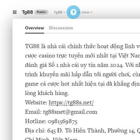
Tg88
Tg88
Default view
Public
Overview
Discussions
TG88 là nhà cái chính thức hoạt động lĩnh v
cược casino trực tuyến mới nhất tại Việt N
đánh giá Số 1 nhà cái uy tín năm 2024. Với
trình khuyến mãi hấp dẫn tới người chơi, c
game cá cược hot nhất hiện tại đã khẳng địn
lòng khách hàng.
Website:
https://tg88s.net/
Email: tg88snet@gmail.com
Hotline: 0981569875
Địa chỉ: 645 Đ. Tô Hiến Thành, Phường 14, 
Chí Minh, Việt Nam