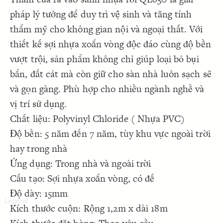
Decorate Connections
pháp lý tưởng để duy trì vệ sinh và tăng tính
thẩm mỹ cho không gian nội và ngoại thất. Với
thiết kế sợi nhựa xoắn vòng độc đáo cùng độ bền
vượt trội, sản phẩm không chỉ giúp loại bỏ bụi
bẩn, đất cát mà còn giữ cho sàn nhà luôn sạch sẽ
và gọn gàng. Phù hợp cho nhiều ngành nghề và
vị trí sử dụng.
Chất liệu: Polyvinyl Chloride ( Nhựa PVC)
Độ bền: 5 năm đến 7 năm, tùy khu vực ngoài trời
hay trong nhà
Ứng dụng: Trong nhà và ngoài trời
Cấu tạo: Sợi nhựa xoắn vòng, có đế
Độ dày: 15mm
Kích thước cuộn: Rộng 1,2m x dài 18m
SWITCH TO
EDITOR
ADVANCED
ADVANCED
SWITCH TO
EDITOR
You've made changes to this view
You've made changes to this view
REVERT
REVERT