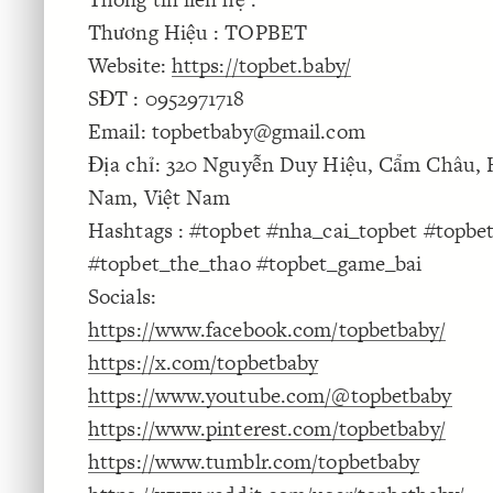
Thương Hiệu : TOPBET
Website:
https://topbet.baby/
SĐT : 0952971718
Email: topbetbaby@gmail.com
Địa chỉ: 320 Nguyễn Duy Hiệu, Cẩm Châu,
Nam, Việt Nam
Hashtags : #topbet #nha_cai_topbet #topbe
#topbet_the_thao #topbet_game_bai
Socials:
https://www.facebook.com/topbetbaby/
https://x.com/topbetbaby
https://www.youtube.com/@topbetbaby
https://www.pinterest.com/topbetbaby/
https://www.tumblr.com/topbetbaby