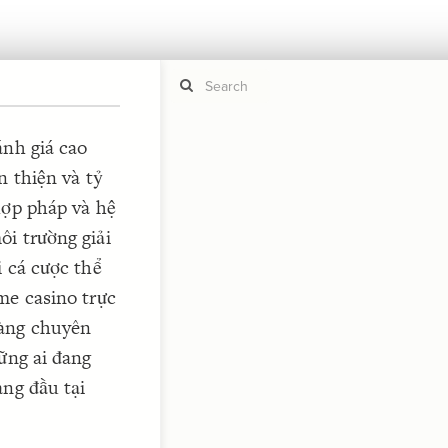
ánh giá cao
n thiện và tỷ
If y
STYLE
guide to
hợp pháp và hệ
Size b
Color 
i trường giải
Shape
i cá cược thể
Custo
me casino trực
STRUCTU
hàng chuyên
Conne
ững ai đang
Filter
àng đầu tại
Showc
More
CONTROL