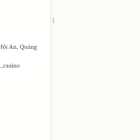
Add c
RULES
Decor
Decor
 Hội An, Quảng
t_casino