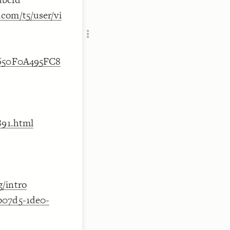
Add c
com/t5/user/vi
RULES
Decor
Decor
25650F0A495FC8
891.html
/intro
b07d5-1de0-