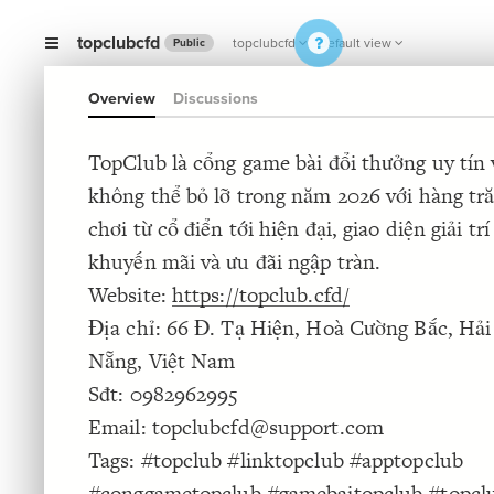
topclubcfd
topclubcfd
Default view
Public
Overview
Discussions
TopClub là cổng game bài đổi thưởng uy tín
không thể bỏ lỡ trong năm 2026 với hàng tră
chơi từ cổ điển tới hiện đại, giao diện giải t
khuyến mãi và ưu đãi ngập tràn.
Website:
https://topclub.cfd/
Địa chỉ: 66 Đ. Tạ Hiện, Hoà Cường Bắc, Hả
Nẵng, Việt Nam
Sđt: 0982962995
Email: topclubcfd@support.com
Tags: #topclub #linktopclub #apptopclub
#conggametopclub #gamebaitopclub #topcl