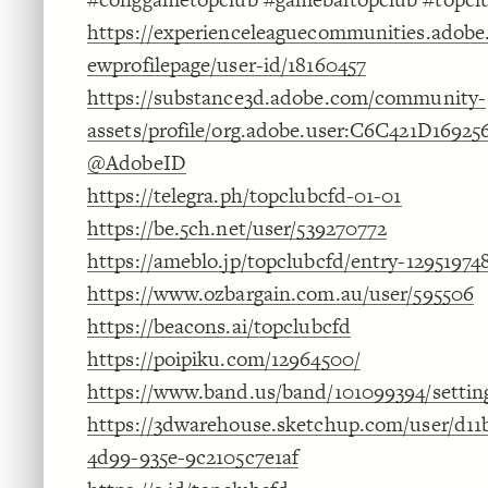
https://experienceleaguecommunities.adobe.
ewprofilepage/user-id/18160457
https://substance3d.adobe.com/community-
assets/profile/org.adobe.user:C6C421D169
@AdobeID
https://telegra.ph/topclubcfd-01-01
https://be.5ch.net/user/539270772
https://ameblo.jp/topclubcfd/entry-12951974
https://www.ozbargain.com.au/user/595506
https://beacons.ai/topclubcfd
https://poipiku.com/12964500/
https://www.band.us/band/101099394/setting
https://3dwarehouse.sketchup.com/user/d11
4d99-935e-9c2105c7e1af