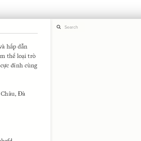
 và hấp dẫn
m thể loại trò
If y
STYLE
guide to
rí cực đỉnh cùng
Size b
Color 
Shape
Custo
i Châu, Đà
STRUCTU
Conne
Filter
Showc
More
CONTROL
ubcfd