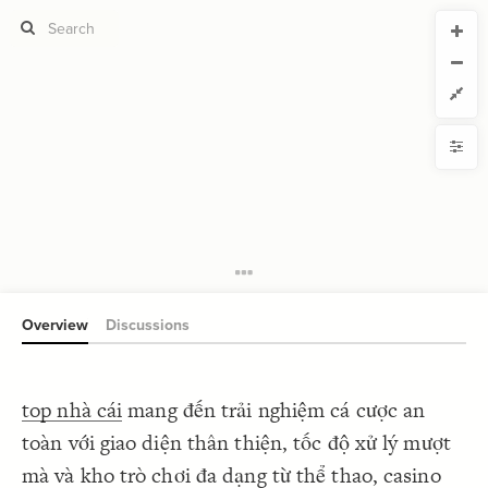
CURRENT VIEW
CURRENT VIEW
Untitled view
Untitled view
If you're comfortable with code, we strongly recommend using the
YLE
uide to get started.
advanced editor. Check out our
ADVANCED VIEWS
Size by
Automatically apply changes
Color by
Shape by
{
@settings
1
  template: systems;
2
Customize defaults
}
3
4
RUCTURE
5
Connect by
Overview
Discussions
Filter
Showcase
More
top nhà cái
mang đến trải nghiệm cá cược an
NTROLS
Add custom control
toàn với giao diện thân thiện, tốc độ xử lý mượt
LES
mà và kho trò chơi đa dạng từ thể thao, casino
Decorate Elements