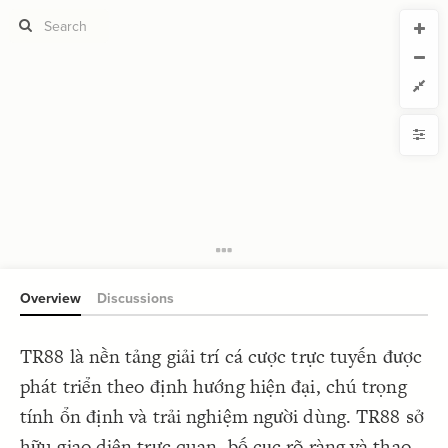
CURRENT VIEW
CURRENT VIEW
TR88
TR88
If you're comfortable with code, we strongly recommend using the
YLE
uide to get started.
advanced editor. Check out our
ADVANCED VIEWS
Size by
Automatically apply changes
Color by
Shape by
{
@settings
1
  template: systems;
2
Customize defaults
}
3
4
RUCTURE
5
Connect by
Overview
Discussions
Filter
Showcase
TR88 là nền tảng giải trí cá cược trực tuyến được
More
NTROLS
phát triển theo định hướng hiện đại, chú trọng
Add custom control
tính ổn định và trải nghiệm người dùng. TR88 sở
LES
hữu giao diện trực quan, bố cục rõ ràng và thao
Decorate Elements