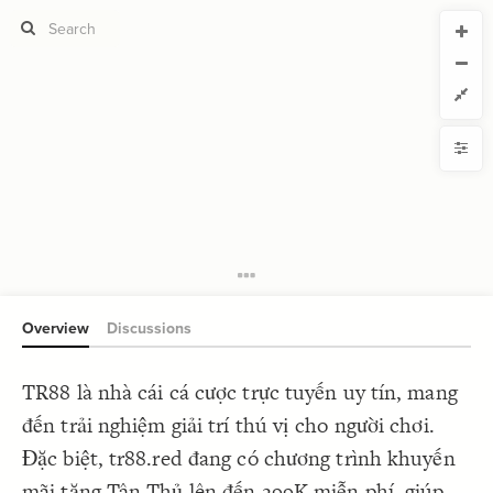
CURRENT VIEW
CURRENT VIEW
Untitled view
Untitled view
If you're comfortable with code, we strongly recommend using the
YLE
uide to get started.
advanced editor. Check out our
ADVANCED VIEWS
Size by
Automatically apply changes
Color by
Shape by
{
@settings
1
  template: systems;
2
Customize defaults
}
3
4
RUCTURE
5
Connect by
Overview
Discussions
Filter
Showcase
TR88 là nhà cái cá cược trực tuyến uy tín, mang
More
NTROLS
đến trải nghiệm giải trí thú vị cho người chơi.
Add custom control
Đặc biệt, tr88.red đang có chương trình khuyến
LES
mãi tặng Tân Thủ lên đến 299K miễn phí, giúp
Decorate Elements