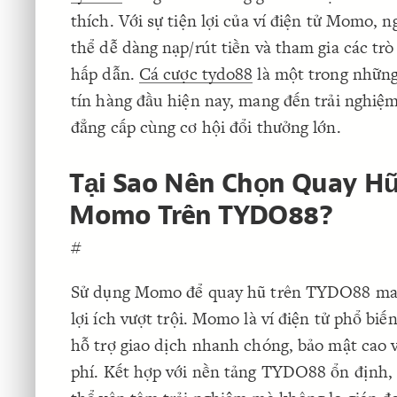
thích. Với sự tiện lợi của ví điện tử Momo, n
thể dễ dàng nạp/rút tiền và tham gia các trò
hấp dẫn.
Cá cược tydo88
là một trong những
tín hàng đầu hiện nay, mang đến trải nghiệ
đẳng cấp cùng cơ hội đổi thưởng lớn.
Tại Sao Nên Chọn Quay H
Momo Trên TYDO88?
#
Sử dụng Momo để quay hũ trên TYDO88 man
lợi ích vượt trội. Momo là ví điện tử phổ biế
hỗ trợ giao dịch nhanh chóng, bảo mật cao
phí. Kết hợp với nền tảng TYDO88 ổn định, 