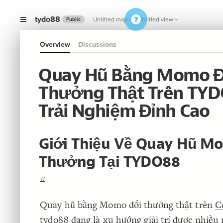
tydo88
Untitled map
Untitled view
Public
Overview
Discussions
Quay Hũ Bằng Momo Đ
Thưởng Thật Trên TYD
Trải Nghiệm Đỉnh Cao
Giới Thiệu Về Quay Hũ M
Thưởng Tại TYDO88
#
Quay hũ bằng Momo đổi thưởng thật trên
C
tydo88
đang là xu hướng giải trí được nhiều