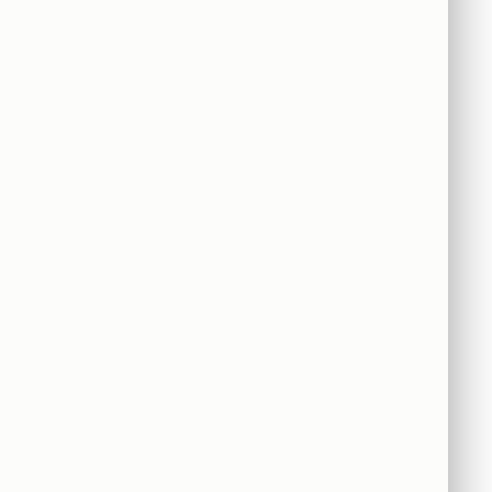
ustom control
ate Elements
ate Connections