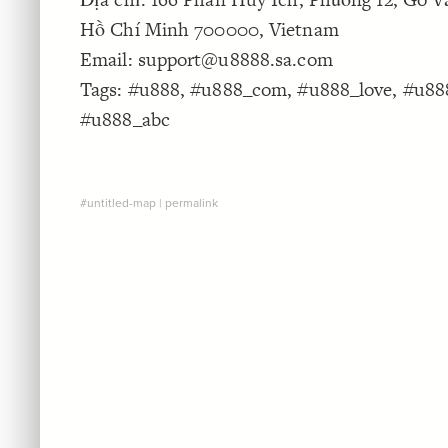
Hồ Chí Minh 700000, Vietnam
Email: support@u8888.sa.com
Tags: #u888, #u888_com, #u888_love, #u88
#u888_abc
#untitled-map
|
permalink