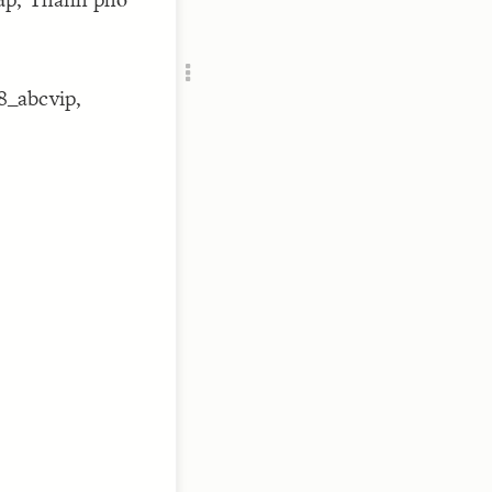
Add c
RULES
Decor
Decor
8_abcvip,