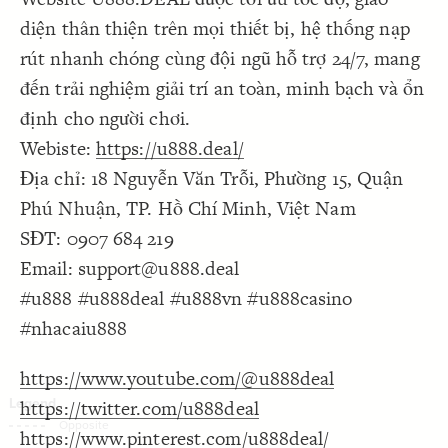
Decorate Connections
diện thân thiện trên mọi thiết bị, hệ thống nạp
rút nhanh chóng cùng đội ngũ hỗ trợ 24/7, mang
đến trải nghiệm giải trí an toàn, minh bạch và ổn
định cho người chơi.
Webiste:
https://u888.deal/
Địa chỉ: 18 Nguyễn Văn Trỗi, Phường 15, Quận
Phú Nhuận, TP. Hồ Chí Minh, Việt Nam
SĐT: 0907 684 219
Email: support@u888.deal
#u888 #u888deal #u888vn #u888casino
#nhacaiu888
https://www.youtube.com/@u888deal
https://twitter.com/u888deal
SWITCH TO
EDITOR
ADVANCED
ADVANCED
SWITCH TO
EDITOR
You've made changes to this view
You've made changes to this view
https://www.pinterest.com/u888deal/
REVERT
REVERT