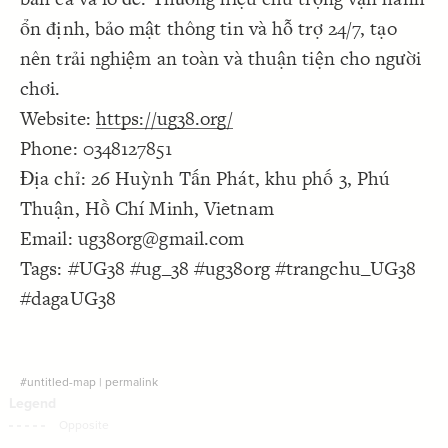
Decorate Connections
ổn định, bảo mật thông tin và hỗ trợ 24/7, tạo
nên trải nghiệm an toàn và thuận tiện cho người
chơi.
Website:
https://ug38.org/
Phone: 0348127851
Địa chỉ: 26 Huỳnh Tấn Phát, khu phố 3, Phú
Thuận, Hồ Chí Minh, Vietnam
Email: ug38org@gmail.com
Tags: #UG38 #ug_38 #ug38org #trangchu_UG38
#dagaUG38
#untitled-map
|
permalink
SWITCH TO
EDITOR
ADVANCED
ADVANCED
SWITCH TO
EDITOR
You've made changes to this view
You've made changes to this view
REVERT
REVERT