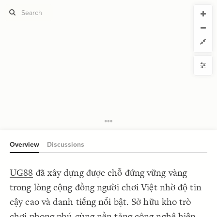
CURRENT VIEW
CURRENT VIEW
ug88one
ug88one
If you're comfortable with code, we strongly recommend using the
YLE
uide to get started.
advanced editor. Check out our
ADVANCED VIEWS
Size by
Automatically apply changes
Color by
Shape by
{
@settings
1
  template: systems;
2
Customize defaults
}
3
4
RUCTURE
5
Connect by
Overview
Discussions
Filter
Showcase
UG88
đã xây dựng được chỗ đứng vững vàng
More
NTROLS
trong lòng cộng đồng người chơi Việt nhờ độ tin
Add custom control
cậy cao và danh tiếng nổi bật. Sở hữu kho trò
LES
chơi phong phú cùng nền tảng công nghệ hiện
Decorate Elements