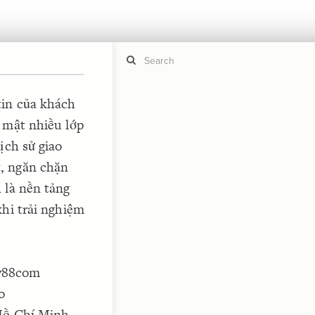
tin của khách
 mật nhiều lớp
If y
STYLE
guide to
ịch sử giao
Size b
Color 
, ngăn chặn
Shape
 là nền tảng
Custo
khi trải nghiệm
STRUCTU
Conne
Filter
uy88com
Showc
o
More
CONTROL
Hồ Chí Minh,