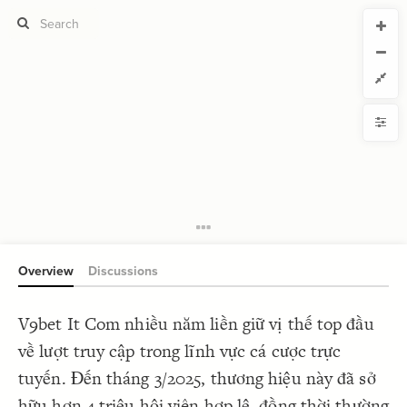
CURRENT VIEW
CURRENT VIEW
Untitled view
Untitled view
If you're comfortable with code, we strongly recommend using the
YLE
uide to get started.
advanced editor. Check out our
ADVANCED VIEWS
Size by
Automatically apply changes
Color by
Shape by
{
@settings
1
  template: systems;
2
Customize defaults
}
3
4
RUCTURE
5
Connect by
Overview
Discussions
Filter
Showcase
V9bet It Com nhiều năm liền giữ vị thế top đầu
More
NTROLS
về lượt truy cập trong lĩnh vực cá cược trực
Add custom control
tuyến. Đến tháng 3/2025, thương hiệu này đã sở
LES
hữu hơn 4 triệu hội viên hợp lệ, đồng thời thường
Decorate Elements