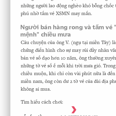
những người lao động nghèo khó bỗng chốc 
phú nhờ tấm vé XSMN may mắn.
Người bán hàng rong và tấm vé 
mệnh" chiều mưa
Câu chuyện của ông V. (ngụ tại miền Tây) l
chứng điển hình cho sự may rủi đầy nhân v
bán vé số dạo hơn 10 năm, ông thường xuyên
những tờ vé số ế mỗi khi trời mưa gió. Tron
chiều muộn, khi chỉ còn vài phút nữa là đến
miền nam, ông còn dư 2 tờ vé của đài địa p
không ai mua.
Tìm hiểu cách chơi: