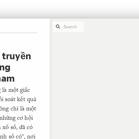
 truyền
If y
STYLE
guide to
Size b
àng
Color 
 nam
Shape
 là một giấc
Custo
STRUCTU
ối soát kết quả
Conne
ông chỉ là một
Filter
 những cơ hội
Showc
 xổ số, đã có
More
nh số có", nơi
CONTROL