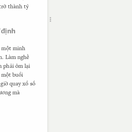
Add c
trở thành tỷ
RULES
Decor
Decor
"định
à một minh
ăn. Làm nghề
 phải ôm lại
g một buổi
 giờ quay xổ số
hương mà