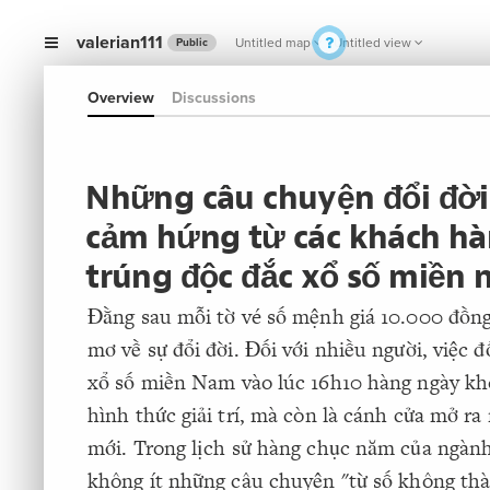
valerian111
Untitled map
Untitled view
Public
Overview
Discussions
Những câu chuyện đổi đời
cảm hứng từ các khách h
trúng độc đắc xổ số miền
Đằng sau mỗi tờ vé số mệnh giá 10.000 đồng
mơ về sự đổi đời. Đối với nhiều người, việc đ
xổ số miền Nam vào lúc 16h10 hàng ngày kh
hình thức giải trí, mà còn là cánh cửa mở ra
mới. Trong lịch sử hàng chục năm của ngành
không ít những câu chuyện "từ số không thà