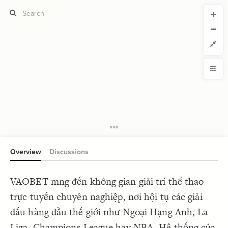
CURRENT VIEW
CURRENT VIEW
Untitled view
Untitled view
If you're comfortable with code, we strongly recommend using the
YLE
uide to get started.
advanced editor. Check out our
ADVANCED VIEWS
Size by
Automatically apply changes
Color by
Shape by
{
@settings
1
  template: systems;
2
Customize defaults
}
3
4
RUCTURE
5
Connect by
Overview
Discussions
Filter
Showcase
VAOBET mng đến không gian giải trí thể thao
More
NTROLS
trực tuyến chuyên naghiệp, nơi hội tụ các giải
Add custom control
đấu hàng đầu thế giới như Ngoại Hạng Anh, La
LES
Liga, Champions League hay NBA. Hệ thống của
Decorate Elements