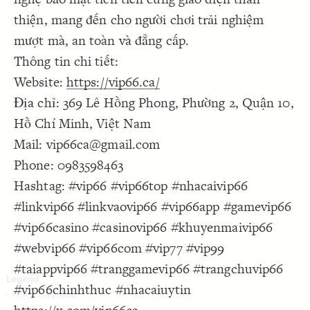
Decorate Connections
thiện, mang đến cho người chơi trải nghiệm
mượt mà, an toàn và đẳng cấp.
Thông tin chi tiết:
Website:
https://vip66.ca/
Địa chỉ: 369 Lê Hồng Phong, Phường 2, Quận 10,
Hồ Chí Minh, Việt Nam
Mail: vip66ca@gmail.com
Phone: 0983598463
Hashtag: #vip66 #vip66top #nhacaivip66
#linkvip66 #linkvaovip66 #vip66app #gamevip66
#vip66casino #casinovip66 #khuyenmaivip66
#webvip66 #vip66com #vip77 #vip99
#taiappvip66 #tranggamevip66 #trangchuvip66
#vip66chinhthuc #nhacaiuytin
SWITCH TO
EDITOR
ADVANCED
ADVANCED
SWITCH TO
EDITOR
You've made changes to this view
You've made changes to this view
REVERT
REVERT