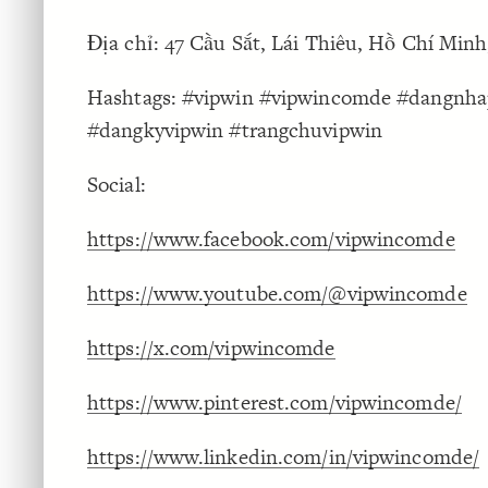
Địa chỉ: 47 Cầu Sắt, Lái Thiêu, Hồ Chí Min
Hashtags: #vipwin #vipwincomde #dangnha
#dangkyvipwin #trangchuvipwin
Social:
https://www.facebook.com/vipwincomde
https://www.youtube.com/@vipwincomde
https://x.com/vipwincomde
https://www.pinterest.com/vipwincomde/
https://www.linkedin.com/in/vipwincomde/