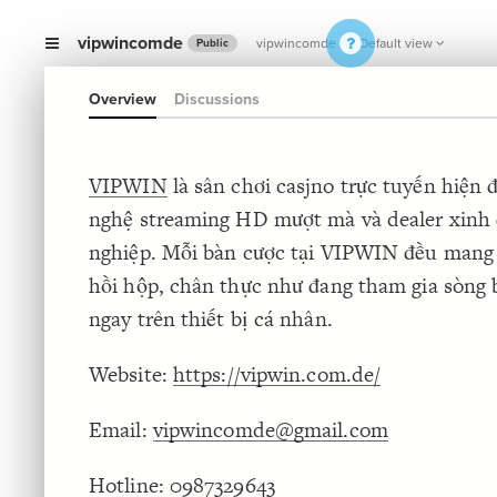
vipwincomde
vipwincomde
Default view
Public
Overview
Discussions
VIPWIN
là sân chơi casjno trực tuyến hiện đ
nghệ streaming HD mượt mà và dealer xinh
nghiệp. Mỗi bàn cược tại VIPWIN đều mang
hồi hộp, chân thực như đang tham gia sòng 
ngay trên thiết bị cá nhân.
Website:
https://vipwin.com.de/
Email:
vipwincomde@gmail.com
Hotline: 0987329643