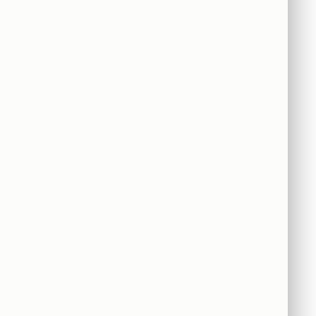
ustom control
ate Elements
ate Connections