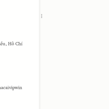
Add c
RULES
Decor
Decor
iếu, Hồ Chí
hacaivipwin