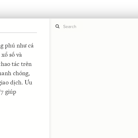
ng phú như cá
 xổ số và
If y
STYLE
guide to
thao tác trên
Size b
Color 
nhanh chóng,
Shape
giao dịch. Ưu
Custo
/7 giúp
STRUCTU
Conne
Filter
Showc
More
CONTROL