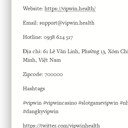
Website:
https://vipwin.health/
Email: support@vipwin.health
Hotline: 0938 624 517
Địa chỉ: 61 Lê Văn Linh, Phường 13, Xóm Ch
Minh, Việt Nam
Zipcode: 700000
Hashtags
#vipwin #vipwincasino #slotgamevipwin #n
#dangkyvipwin
https://twitter.com/vipwinhealth