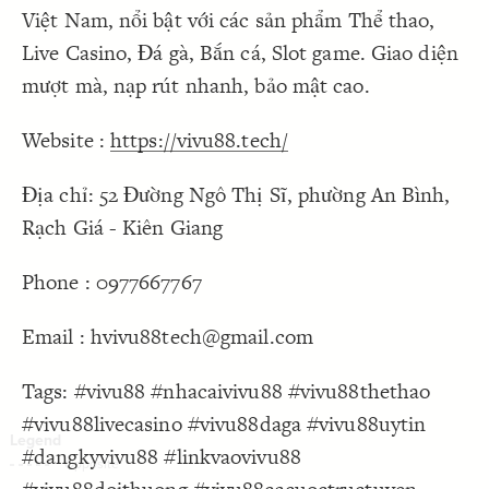
Việt Nam, nổi bật với các sản phẩm Thể thao,
Decorate Connections
Live Casino, Đá gà, Bắn cá, Slot game. Giao diện
mượt mà, nạp rút nhanh, bảo mật cao.
Website :
https://vivu88.tech/
Địa chỉ: 52 Đường Ngô Thị Sĩ, phường An Bình,
Rạch Giá - Kiên Giang
Phone : 0977667767
Email : hvivu88tech@gmail.com
Tags: #vivu88 #nhacaivivu88 #vivu88thethao
#vivu88livecasino #vivu88daga #vivu88uytin
#dangkyvivu88 #linkvaovivu88
SWITCH TO
EDITOR
ADVANCED
ADVANCED
SWITCH TO
EDITOR
You've made changes to this view
You've made changes to this view
REVERT
REVERT