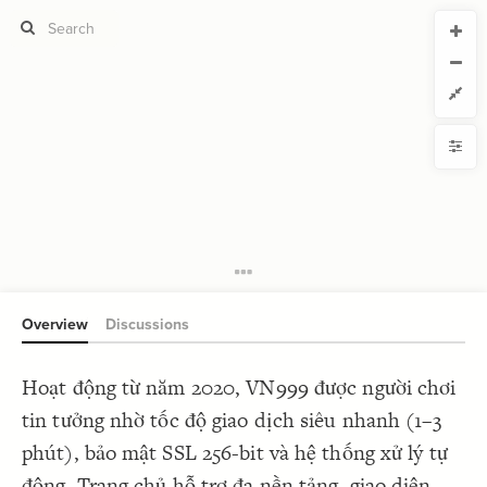
CURRENT VIEW
CURRENT VIEW
vn999im
vn999im
If you're comfortable with code, we strongly recommend using the
YLE
uide to get started.
advanced editor. Check out our
ADVANCED VIEWS
Size by
Automatically apply changes
Color by
Shape by
{
@settings
1
  template: systems;
2
Customize defaults
}
3
4
RUCTURE
5
Connect by
Overview
Discussions
Filter
Showcase
Hoạt động từ năm 2020, VN999 được người chơi
More
NTROLS
tin tưởng nhờ tốc độ giao dịch siêu nhanh (1–3
Add custom control
phút), bảo mật SSL 256-bit và hệ thống xử lý tự
LES
động. Trang chủ hỗ trợ đa nền tảng, giao diện
Decorate Elements