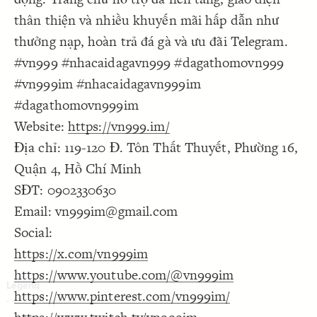
Decorate Connections
thân thiện và nhiều khuyến mãi hấp dẫn như
thưởng nạp, hoàn trả đá gà và ưu đãi Telegram.
#vn999 #nhacaidagavn999 #dagathomovn999
#vn999im #nhacaidagavn999im
#dagathomovn999im
Website:
https://vn999.im/
Địa chỉ: 119-120 Đ. Tôn Thất Thuyết, Phường 16,
Quận 4, Hồ Chí Minh
SĐT: 0902330630
Email: vn999im@gmail.com
Social:
https://x.com/vn999im
https://www.youtube.com/@vn999im
https://www.pinterest.com/vn999im/
SWITCH TO
EDITOR
ADVANCED
ADVANCED
SWITCH TO
EDITOR
You've made changes to this view
You've made changes to this view
REVERT
REVERT