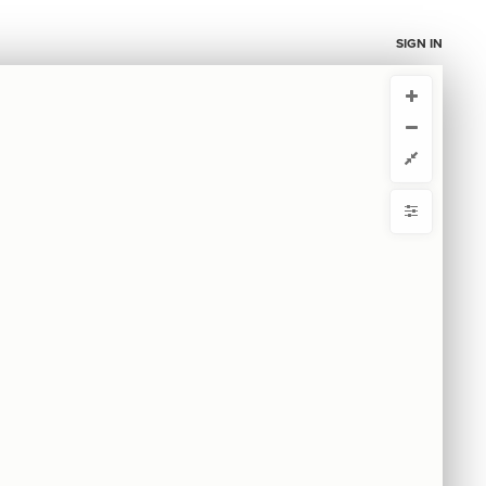
SIGN IN
CURRENT VIEW
CURRENT VIEW
Untitled view
Untitled view
ou're comfortable with code, we strongly recommend using the
 get started.
advanced editor. Check out our
ADVANCED VIEWS
y
Automatically apply changes
by
 by
{
@settings
1
  template: systems;
2
mize defaults
}
3
4
RE
5
ct by
ase
S