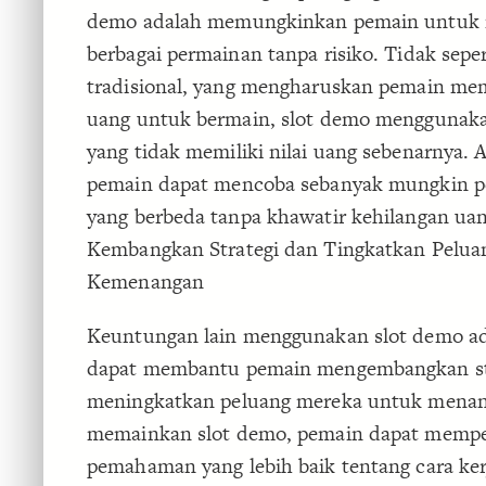
demo adalah memungkinkan pemain untuk
berbagai permainan tanpa risiko. Tidak seper
tradisional, yang mengharuskan pemain m
uang untuk bermain, slot demo menggunakan
yang tidak memiliki nilai uang sebenarnya. A
pemain dapat mencoba sebanyak mungkin 
yang berbeda tanpa khawatir kehilangan ua
Kembangkan Strategi dan Tingkatkan Pelua
Kemenangan
Keuntungan lain menggunakan slot demo a
dapat membantu pemain mengembangkan st
meningkatkan peluang mereka untuk mena
memainkan slot demo, pemain dapat mempe
pemahaman yang lebih baik tentang cara ke