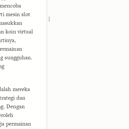
Add c
 mencoba
RULES
ti mesin slot
Decor
emasukkan
Decor
 koin virtual
rtinya,
permainan
ng sungguhan.
ng
dalah mereka
rategi dan
ng. Dengan
roleh
rja permainan