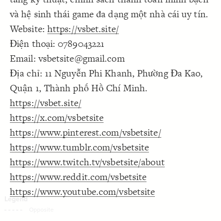
Decorate Connections
và hệ sinh thái game đa dạng một nhà cái uy tín.
Website:
https://vsbet.site/
Điện thoại: 0789043221
Email: vsbetsite@gmail.com
Địa chỉ: 11 Nguyễn Phi Khanh, Phường Đa Kao,
Quận 1, Thành phố Hồ Chí Minh.
https://vsbet.site/
https://x.com/vsbetsite
https://www.pinterest.com/vsbetsite/
https://www.tumblr.com/vsbetsite
https://www.twitch.tv/vsbetsite/about
https://www.reddit.com/vsbetsite
https://www.youtube.com/vsbetsite
SWITCH TO
EDITOR
ADVANCED
ADVANCED
SWITCH TO
EDITOR
You've made changes to this view
You've made changes to this view
REVERT
REVERT