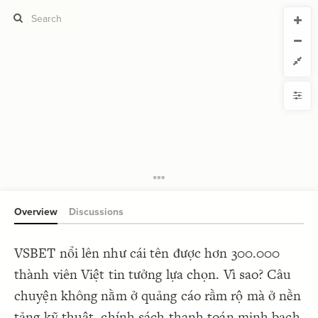
CURRENT VIEW
CURRENT VIEW
vsbetsite
vsbetsite
If you're comfortable with code, we strongly recommend using the
YLE
uide to get started.
advanced editor. Check out our
ADVANCED VIEWS
Size by
Automatically apply changes
Color by
Shape by
{
@settings
1
  template: systems;
2
Customize defaults
}
3
4
RUCTURE
5
Connect by
Overview
Discussions
Filter
Showcase
VSBET nổi lên như cái tên được hơn 300.000
More
NTROLS
thành viên Việt tin tưởng lựa chọn. Vì sao? Câu
Add custom control
chuyện không nằm ở quảng cáo rầm rộ mà ở nền
LES
tảng kỹ thuật, chính sách thanh toán minh bạch
Decorate Elements