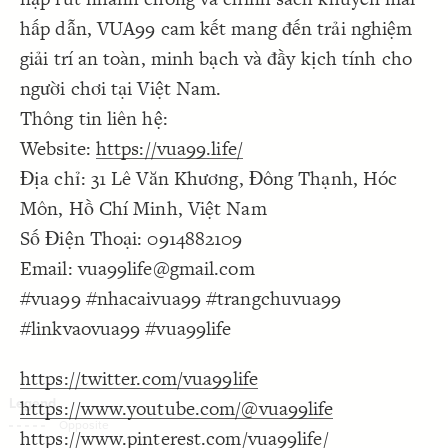
Decorate Connections
hấp dẫn, VUA99 cam kết mang đến trải nghiệm
giải trí an toàn, minh bạch và đầy kịch tính cho
người chơi tại Việt Nam.
Thông tin liên hệ:
Website:
https://vua99.life/
Địa chỉ: 31 Lê Văn Khương, Đông Thạnh, Hóc
Môn, Hồ Chí Minh, Việt Nam
Số Điện Thoại: 0914882109
Email: vua99life@gmail.com
#vua99 #nhacaivua99 #trangchuvua99
#linkvaovua99 #vua99life
https://twitter.com/vua99life
https://www.youtube.com/@vua99life
SWITCH TO
EDITOR
ADVANCED
ADVANCED
SWITCH TO
EDITOR
You've made changes to this view
You've made changes to this view
https://www.pinterest.com/vua99life/
REVERT
REVERT