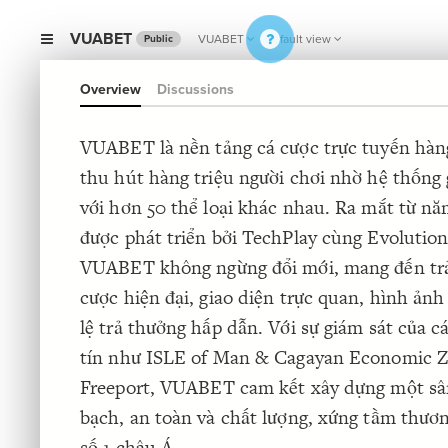
VUABET
VUABET
Default view
Public
Overview
Discussions
VUABET là nền tảng cá cược trực tuyến hàn
thu hút hàng triệu người chơi nhờ hệ thống
với hơn 50 thể loại khác nhau. Ra mắt từ n
được phát triển bởi TechPlay cùng Evolutio
VUABET không ngừng đổi mới, mang đến trả
cược hiện đại, giao diện trực quan, hình ảnh 
lệ trả thưởng hấp dẫn. Với sự giám sát của c
tín như ISLE of Man & Cagayan Economic 
Freeport, VUABET cam kết xây dựng một sâ
bạch, an toàn và chất lượng, xứng tầm thươn
số 1 châu Á.