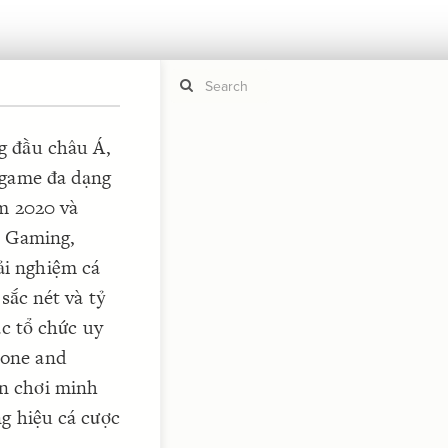
g đầu châu Á,
 game đa dạng
If y
STYLE
guide to
ăm 2020 và
Size b
Color 
n Gaming,
Shape
i nghiệm cá
Custo
sắc nét và tỷ
STRUCTU
ác tổ chức uy
Conne
Zone and
Filter
n chơi minh
Showc
g hiệu cá cược
More
CONTROL