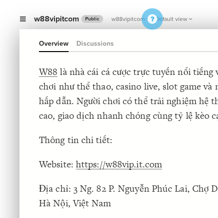
w88vipitcom
w88vipitcom
Default view
Public
Overview
Discussions
W88
là nhà cái cá cược trực tuyến nổi tiếng 
chơi như thể thao, casino live, slot game và 
hấp dẫn. Người chơi có thể trải nghiệm hệ 
cao, giao dịch nhanh chóng cùng tỷ lệ kèo c
Thông tin chi tiết:
Website:
https://w88vip.it.com
Địa chỉ: 3 Ng. 82 P. Nguyễn Phúc Lai, Chợ 
Hà Nội, Việt Nam