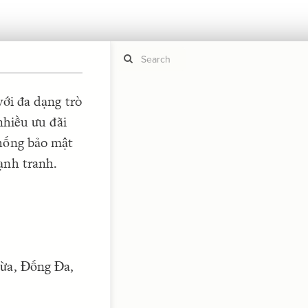
với đa dạng trò
nhiều ưu đãi
If y
STYLE
guide to
thống bảo mật
Size b
Color 
ạnh tranh.
Shape
Custo
STRUCTU
Conne
Filter
Dừa, Đống Đa,
Showc
More
CONTROL