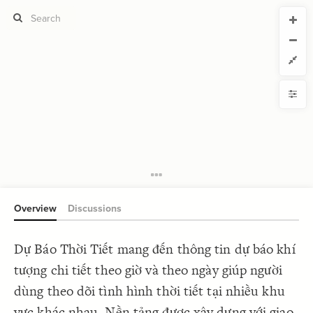
CURRENT VIEW
CURRENT VIEW
Untitled view
Untitled view
If you're comfortable with code, we strongly recommend using the
YLE
uide to get started.
advanced editor. Check out our
ADVANCED VIEWS
Size by
Automatically apply changes
Color by
Shape by
{
@settings
1
  template: systems;
2
Customize defaults
}
3
4
RUCTURE
5
Connect by
Overview
Discussions
Filter
Showcase
Dự Báo Thời Tiết mang đến thông tin dự báo khí
More
NTROLS
tượng chi tiết theo giờ và theo ngày giúp người
Add custom control
dùng theo dõi tình hình thời tiết tại nhiều khu
LES
vực khác nhau. Nền tảng được xây dựng với giao
Decorate Elements