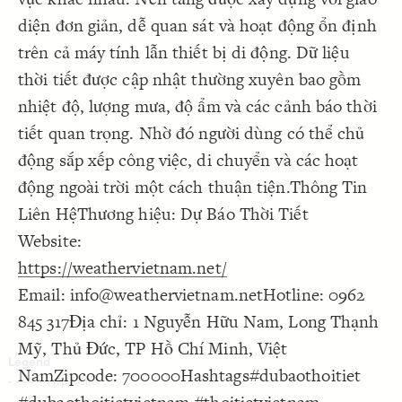
Decorate Connections
diện đơn giản, dễ quan sát và hoạt động ổn định
trên cả máy tính lẫn thiết bị di động. Dữ liệu
thời tiết được cập nhật thường xuyên bao gồm
nhiệt độ, lượng mưa, độ ẩm và các cảnh báo thời
tiết quan trọng. Nhờ đó người dùng có thể chủ
động sắp xếp công việc, di chuyển và các hoạt
động ngoài trời một cách thuận tiện.Thông Tin
Liên HệThương hiệu: Dự Báo Thời Tiết
Website:
https://weathervietnam.net/
Email: info@weathervietnam.netHotline: 0962
845 317Địa chỉ: 1 Nguyễn Hữu Nam, Long Thạnh
Mỹ, Thủ Đức, TP Hồ Chí Minh, Việt
NamZipcode: 700000Hashtags#dubaothoitiet
SWITCH TO
EDITOR
ADVANCED
ADVANCED
SWITCH TO
EDITOR
You've made changes to this view
You've made changes to this view
REVERT
REVERT