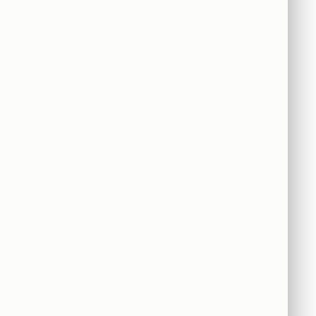
ustom control
ate Elements
ate Connections