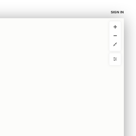
SIGN IN
CURRENT VIEW
CURRENT VIEW
Untitled view
Untitled view
ou're comfortable with code, we strongly recommend using the
 get started.
advanced editor. Check out our
ADVANCED VIEWS
y
Automatically apply changes
by
 by
{
@settings
1
  template: systems;
2
mize defaults
}
3
4
RE
5
ct by
ase
S