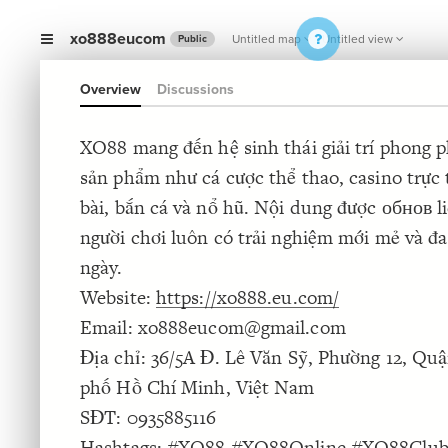
xo888eucom
Untitled map
Untitled view
Public
Overview
Discussions
XO88 mang đến hệ sinh thái giải trí phong p
sản phẩm như cá cược thể thao, casino trực
bài, bắn cá và nổ hũ. Nội dung được обнов li
người chơi luôn có trải nghiệm mới mẻ và đ
ngày.
Website:
https://xo888.eu.com/
Email: xo888eucom@gmail.com
Địa chỉ: 36/5A Đ. Lê Văn Sỹ, Phường 12, Qu
phố Hồ Chí Minh, Việt Nam
SĐT: 0935885116
Hashtags: #XO88 #XO88Online #XO88Clu