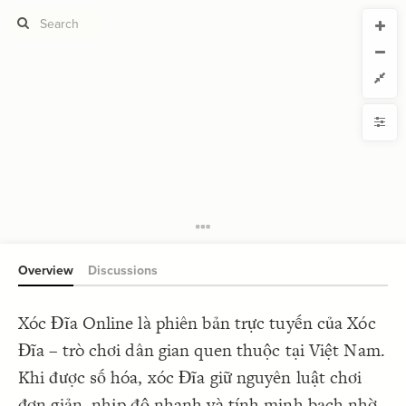
CURRENT VIEW
CURRENT VIEW
xocdiaonlineltd
xocdiaonlineltd
If you're comfortable with code, we strongly recommend using the
YLE
uide to get started.
advanced editor. Check out our
ADVANCED VIEWS
Size by
Automatically apply changes
Color by
Shape by
{
@settings
1
  template: systems;
2
Customize defaults
}
3
4
RUCTURE
5
Connect by
Overview
Discussions
Filter
Showcase
Xóc Đĩa Online là phiên bản trực tuyến của Xóc
More
NTROLS
Đĩa – trò chơi dân gian quen thuộc tại Việt Nam.
Add custom control
Khi được số hóa, xóc Đĩa giữ nguyên luật chơi
LES
đơn giản, nhịp độ nhanh và tính minh bạch nhờ
Decorate Elements