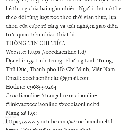
Decorate Connections
hệ thống chia bài ngẫu nhiên. Người chơi có thể
theo dõi từng lượt xóc theo thời gian thực, lựa
chọn cửa cược rõ ràng và trải nghiệm giao diện
trực quan trên nhiều thiết bị.
THÔNG TIN CHI TIẾT:
Website:
https://xocdiaonline.ltd/
Địa chỉ: 159 Linh Trung, Phường Linh Trung,
Thủ Đức, Thành phố Hồ Chí Minh, Việt Nam
Email: xocdiaonlineltd@gmail.com
Hotline: 0968990264
#xocdiaonline #trangchuxocdiaonline
#linkvaoxocdiaonline #xocdiaonlineltd
Mạng xã hội:
https://www.youtube.com/@xocdiaonlineltd
SWITCH TO
EDITOR
ADVANCED
ADVANCED
SWITCH TO
EDITOR
You've made changes to this view
You've made changes to this view
REVERT
REVERT