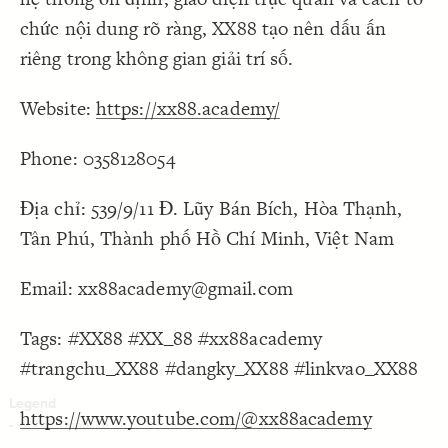
Decorate Connections
chức nội dung rõ ràng, XX88 tạo nên dấu ấn
riêng trong không gian giải trí số.
Website:
https://xx88.academy/
Phone: 0358128054
Địa chỉ: 539/9/11 Đ. Lũy Bán Bích, Hòa Thạnh,
Tân Phú, Thành phố Hồ Chí Minh, Việt Nam
Email: xx88academy@gmail.com
Tags: #XX88 #XX_88 #xx88academy
#trangchu_XX88 #dangky_XX88 #linkvao_XX88
https://www.youtube.com/@xx88academy
SWITCH TO
EDITOR
ADVANCED
ADVANCED
SWITCH TO
EDITOR
You've made changes to this view
You've made changes to this view
REVERT
REVERT