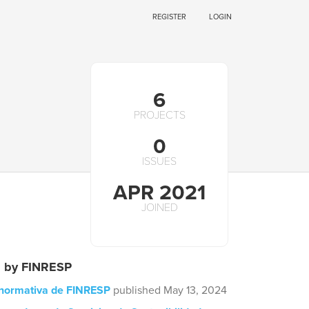
REGISTER
LOGIN
6
PROJECTS
0
ISSUES
APR 2021
JOINED
s by FINRESP
 normativa de FINRESP
published May 13, 2024